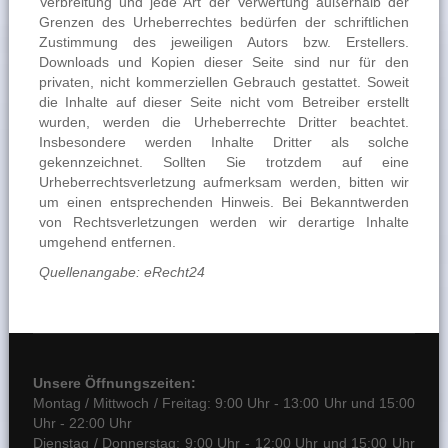
Verbreitung und jede Art der Verwertung außerhalb der
Grenzen des Urheberrechtes bedürfen der schriftlichen
Zustimmung des jeweiligen Autors bzw. Erstellers.
Downloads und Kopien dieser Seite sind nur für den
privaten, nicht kommerziellen Gebrauch gestattet. Soweit
die Inhalte auf dieser Seite nicht vom Betreiber erstellt
wurden, werden die Urheberrechte Dritter beachtet.
Insbesondere werden Inhalte Dritter als solche
gekennzeichnet. Sollten Sie trotzdem auf eine
Urheberrechtsverletzung aufmerksam werden, bitten wir
um einen entsprechenden Hinweis. Bei Bekanntwerden
von Rechtsverletzungen werden wir derartige Inhalte
umgehend entfernen.
Quellenangabe:
eRecht24
Unsere Öffnungszeiten:
Montag / Mittwoch / Freitag: 9:00 Uhr - 13:00 Uhr und 15:00
Uhr - 22:00 Uhr
Dienstag / Donnerstag: 9:00 Uhr - 12:00 Uhr und 15:00 Uhr