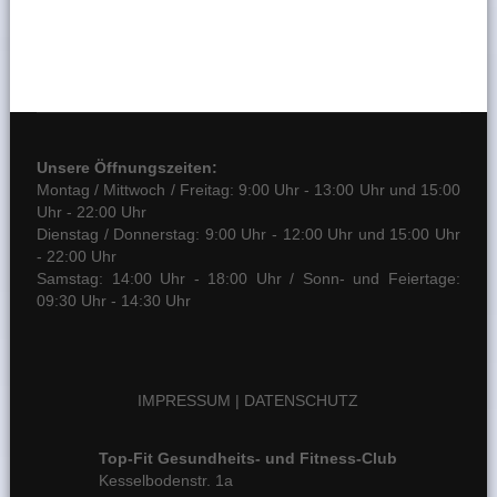
Unsere Öffnungszeiten:
Montag / Mittwoch / Freitag: 9:00 Uhr - 13:00 Uhr und 15:00
Uhr - 22:00 Uhr
Dienstag / Donnerstag: 9:00 Uhr - 12:00 Uhr und 15:00 Uhr
- 22:00 Uhr
Samstag: 14:00 Uhr - 18:00 Uhr / Sonn- und Feiertage:
09:30 Uhr - 14:30 Uhr
IMPRESSUM
|
DATENSCHUTZ
Top-Fit Gesundheits- und Fitness-Club
Kesselbodenstr. 1a